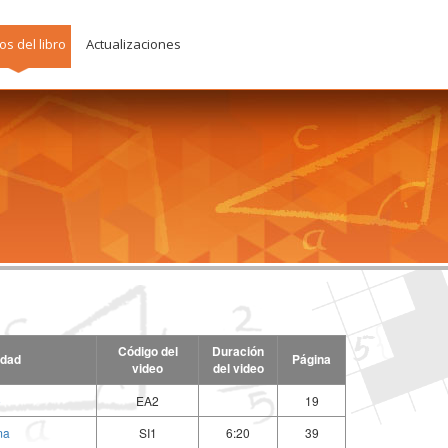
os del libro
Actualizaciones
Código del
Duración
idad
Página
video
del video
o
EA2
19
ma
SI1
6:20
39