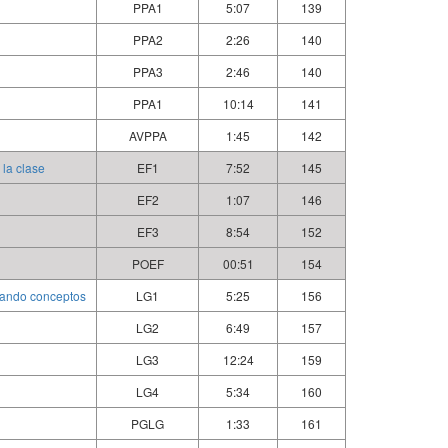
PPA1
5:07
139
PPA2
2:26
140
PPA3
2:46
140
PPA1
10:14
141
AVPPA
1:45
142
 la clase
EF1
7:52
145
EF2
1:07
146
EF3
8:54
152
POEF
00:51
154
dando conceptos
LG1
5:25
156
LG2
6:49
157
LG3
12:24
159
LG4
5:34
160
PGLG
1:33
161