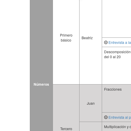
Primero
Beatriz
básico
Entrevista a l
Descomposición
del 0 al 20
Números
Fracciones
Juan
Entrevista al 
Multiplicación y 
Tercero