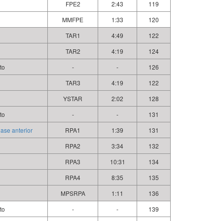
FPE2
2:43
119
MMFPE
1:33
120
TAR1
4:49
122
TAR2
4:19
124
to
-
-
126
TAR3
4:19
122
YSTAR
2:02
128
to
-
-
131
lase anterior
RPA1
1:39
131
RPA2
3:34
132
RPA3
10:31
134
RPA4
8:35
135
MPSRPA
1:11
136
to
-
-
139