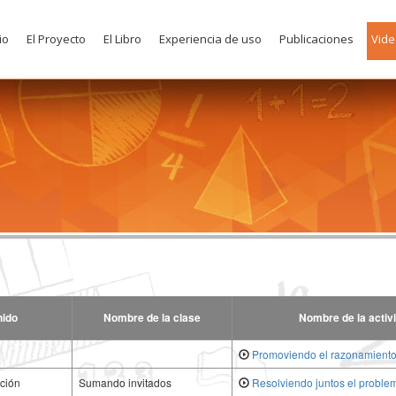
io
El Proyecto
El Libro
Experiencia de uso
Publicaciones
Vide
nido
Nombre de la clase
Nombre de la activ
Promoviendo el razonamient
cción
Sumando invitados
Resolviendo juntos el proble