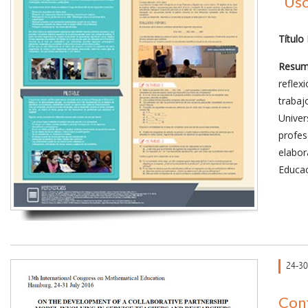
“Uso
Título
Resu
reflex
traba
Univer
profe
elabor
Educac
24-30
Conf