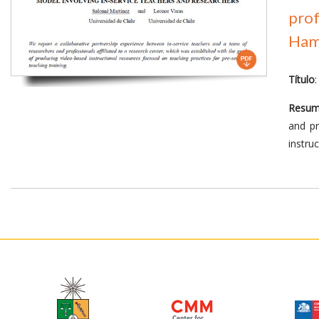
prof
Ham
Título
Resu
and pr
instru